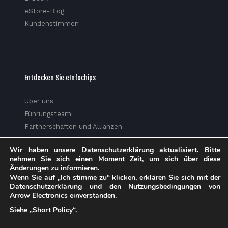
eStore-Blog
Kundenstimmen
Entdecken Sie eInfochips
Über uns
Führungsteam
Partnerschaften und Allianzen
Auszeichnungen und Ehrungen
Wir haben unsere Datenschutzerklärung aktualisiert. Bitte
Soziale Verantwortung von Unternehmen
nehmen Sie sich einen Moment Zeit, um sich über diese
Medien
Änderungen zu informieren.
Wenn Sie auf „Ich stimme zu“ klicken, erklären Sie sich mit der
Datenschutzerklärung
Datenschutzerklärung und den Nutzungsbedingungen von
Vertrauenszentrum
Arrow Electronics einverstanden.
Informationsblatt
Siehe „Short Policy“.
Sitemap