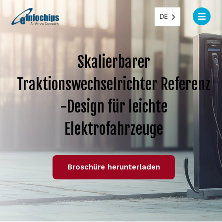
DE
Skalierbarer
Traktionswechselrichter Referenz
-Design für leichte
Elektrofahrzeuge
Broschüre herunterladen