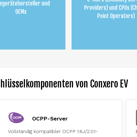
egerätehersteller und
Providers) und CPOs (C
OEMs
Point Operators)
chlüsselkomponenten von Conxero EV
OCPP-Server
Vollständig kompatibler OCPP 1.6J/2.0.1-