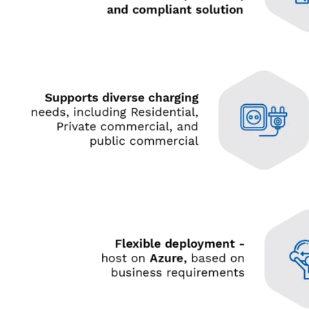
• Mobile App für die
Registrierung, Reservierung und
Verwaltung des Ladevorgangs in
Echtzeit.
• Vor
• Intelligente Planung für
kompa
kosteneffizientes Laden.
nahtlo
• Teilnahme an Demand
• Vehi
Response mit