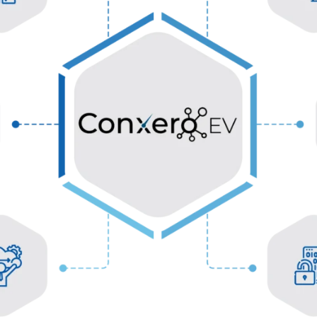
• Einheitliche Plattform zu
effizienten Verwaltung vo
Ladestationsnetzwerken 
gefertigtes OCPP-
mehreren Standorten .
tibles Backend für
• Dynamische Preisgestalt
se Ladegerätintegration.
Engine zur Optimierung de
cle-to-Grid (IS015118)
betrieblichen Rentabilität.