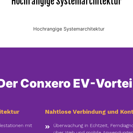
Hochrangige Systemarchitektur
Der Conxero EV-Vortei
itektur
Nahtlose Verbindung und Kont
estationen mit
Überwachung in Echtzeit, Ferndiagn
über Web und mobile Anwendunge