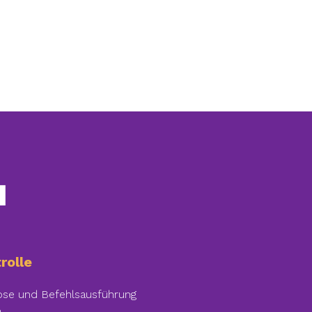
l
rolle
ose und Befehlsausführung
n