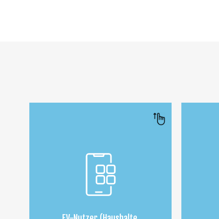
Unter
Versorgungsunternehmen für
• Fer
dynamischen Lastausgleich.
und F
• Unterstützung für RFID, QR-
verbe
Code- basierte und Remote-
Ladeg
Authentifizierung für nahtlosen
Zugriff sowie Zugriff auf
Ladeverlauf und
Nutzungsberichte.
EV-Nutzer (Haushalte,