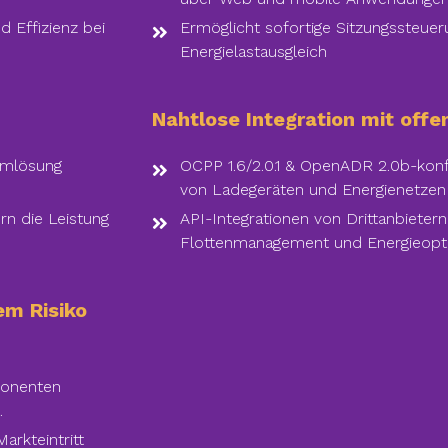
 Effizienz bei
Ermöglicht sofortige Sitzungssteue
Energielastausgleich
Nahtlose Integration mit off
emlösung
OCPP 1.6/2.0.1 & OpenADR 2.0b-konf
von Ladegeräten und Energienetzen
rn die Leistung
API-Integrationen von Drittanbieter
Flottenmanagement und Energieopt
em Risiko
ponenten
.
arkteintritt