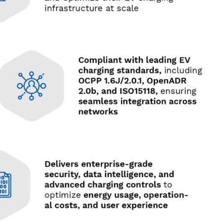
r
• OpenADR 2.0b-Konformität
n
für automatisierte
an
Netzreaktionen und
nachfrageseitiges
ungs-
Energiemanagement.
r
• Echtzeit-Energieanalysen für
Nachhaltigkeitsüberwachung