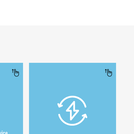
eich
und Einhaltung gesetzlicher
Vorschriften.
t .
• Automatisierte Demand-
und
Response-Ereignisse zur
effektiven Verwaltung von
Ladevorgängen zu
Spitzenzeiten .
vice