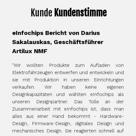
Kunde
Kundenstimme
eInfochips Bewertung von Tom
Christiansen, leitender Software-
Ingenieur, HED
von
"Wir haben ein erstes Projekt an eInfochips
 und
vergeben, das sehr gut umgesetzt wurde.
gen
Daraufhin haben wir unsere Partnerschaft immer
nen
weiter ausgebaut und erhielten vom EIC-Team
als
stets wirklich gute Arbeit. Wir würden unsere
der
Partnerschaft gerne fortsetzen."
man
re-
 und
 auf