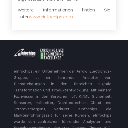
Weitere Informationen finden Sie
unter
www.einfochips.com
.
eInfochips, ein Unternehmen der Arrow Electronics-
Gruppe, ist ein führender Anbieter von
Dienstleistungen in den Bereichen digitale
Transformation und Produktentwicklung. Mit seinem
Fachwissen in den Bereichen IoT, KI/ML, Sicherheit,
Sensoren, Halbleiter, Drahtlostechnik, Cloud und
Stromversorgung verkürzt eInfochips die
Markteinführungszeit für seine Kunden. eInfochips
wurde von zahlreichen führenden Analysten und
Branchenverbänden, darunter Gartner, Zinnov, ISG,