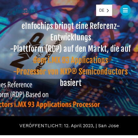
DE
eInfochips bringt eine Referenz-
Entwicklungs
-Plattform (RDP) auf den Markt, die auf
dem i.MX 93 Applications
-Prozessor von NXP® Semiconductors
basiert
VERÖFFENTLICHT: 12. April 2023, | San Jose