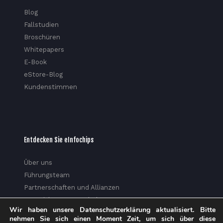
Blog
Fallstudien
Broschüren
Whitepapers
E-Book
eStore-Blog
Kundenstimmen
Entdecken Sie eInfochips
Über uns
Führungsteam
Partnerschaften und Allianzen
Auszeichnungen und Ehrungen
Wir haben unsere Datenschutzerklärung aktualisiert. Bitte
Soziale Verantwortung von Unternehmen
nehmen Sie sich einen Moment Zeit, um sich über diese