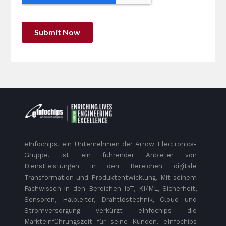
eInfochips, ein Unternehmen der Arrow Electronics-
Gruppe, ist ein führender Anbieter von
Dienstleistungen in den Bereichen digitale
Transformation und Produktentwicklung. Mit seinem
Fachwissen in den Bereichen IoT, KI/ML, Sicherheit,
Sensoren, Halbleiter, Drahtlostechnik, Cloud und
Stromversorgung verkürzt eInfochips die
Markteinführungszeit für seine Kunden. eInfochips