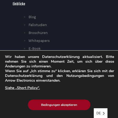
Einblicke
Blog
Fallstudien
Broschüren
Whitepapers
E-Book
Wir haben unsere Datenschutzerklärung aktualisiert. Bitte
eStore-Blog
nehmen Sie sich einen Moment Zeit, um sich über diese
Kundenstimmen
Änderungen zu informieren.
Wenn Sie auf „Ich stimme zu“ klicken, erklären Sie sich mit der
Datenschutzerklärung und den Nutzungsbedingungen von
Arrow Electronics einverstanden.
Siehe „Short Policy“.
Entdecken Sie eInfochips
Bedingungen akzeptieren
Über uns
DE
Führungsteam