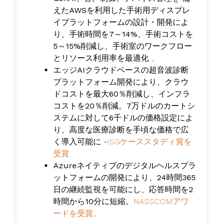
えた
AWSを利用した手術用
ディスプレ
イプラットフォームの設計・開発によ
り、手術時間を
7～14%、手術コストを
5～15%削減し、
手術室のワークフロー
とリソース利用率を
最適化
。
エッジAIクラウドベースの超音波診断
プラットフォーム開発により、クラウ
ドコストを最大60％削減し、インフラ
コストを20％削減
。
7万ドルのカートシ
ステムに対して6千ドルの価格設定によ
り
、高度な医療診断を手頃な価格で広
く導入可能に -
ISGケーススタディ賞を
受賞
Azureネイティブのデジタルヘルスプラ
ットフォームの開発により、24時間365
日の継続監視を可能に
し、
応答時間を2
時間から10分に
短縮。
NASSCOMアワ
ードを受賞。