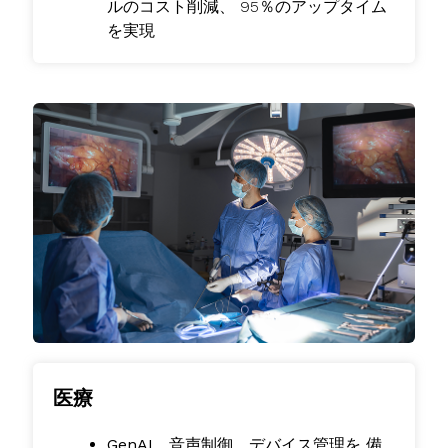
ルのコスト削減、
95％のアップタイム
を実現
医療
GenAI、音声制御、デバイス管理を
備