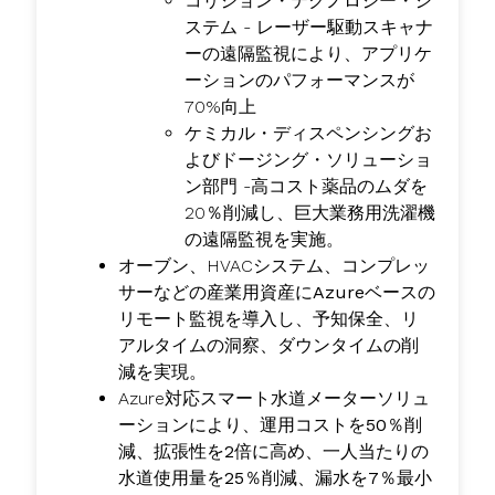
コリジョン・テクノロジー・シ
ステム - レーザー駆動スキャナ
ーの遠隔監視により、アプリケ
ーションのパフォーマンスが
70%向上
ケミカル・ディスペンシングお
よびドージング・ソリューショ
ン部門 -高コスト薬品のムダを
20％削減し、巨大業務用洗濯機
の遠隔監視を実施。
オーブン、HVACシステム、
コンプレッ
サーなどの産業用資産にAzureベースの
リモート監視を
導入し、予知保全、リ
アルタイムの洞察、ダウンタイムの削
減を実現。
Azure対応スマート水道メーターソリュ
ーションにより、
運用コストを50％削
減、拡張性を2倍に高め、一人当たりの
水道使用量を25％削減、漏水を7％最小