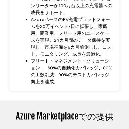
ンリーダーが
100万台以上の充電器への
成長をサポート
。
AzureベースのEV充電プラットフォー
ムを30万イベント/日に拡張
し、家庭
用、商業用、フリート用のユースケー
スを実現。
24カ月間のデータ保持を
実
現
し、市場準備を6カ月前倒し
し、コス
ト、モニタリング、成長を最適化。
フリート・マネジメント・ソリューシ
ョン
。
60%の自動化カバレッジ、80%
の工数削減、90%のテストカバレッジ
向上を達成
。
Azure Marketplaceでの提供