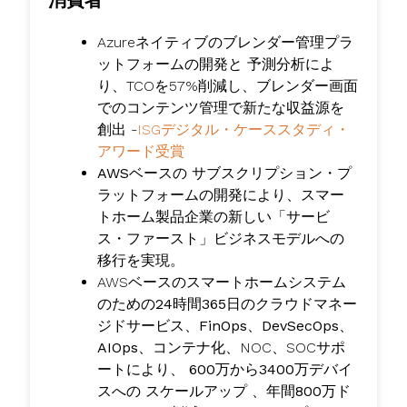
消費者
Azureネイティブの
ブレンダー管理プラ
ットフォームの開発と
予測分析によ
り
、TCOを57%削減し、
ブレンダー画面
でのコンテンツ管理で
新たな収益源を
創出 -
ISGデジタル・ケーススタディ・
アワード受賞
AWSベースの
サブスクリプション・プ
ラットフォームの開発により
、スマー
トホーム製品企業の新しい「
サービ
ス・ファースト」ビジネスモデルへの
移行を実現。
AWSベースのスマートホームシステム
のための
24時間365日のクラウドマネー
ジドサービス
、
FinOps、DevSecOps、
AIOps
、コンテナ化、NOC、SOCサポ
ートにより、
600万から3400万デバイ
スへの
スケールアップ
、年間800万ド