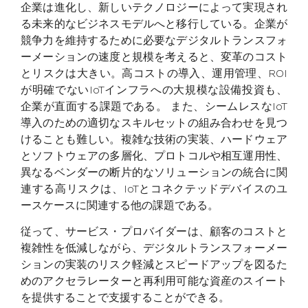
企業は進化し、新しいテクノロジーによって実現され
る未来的なビジネスモデルへと移行している。企業が
競争力を維持するために必要なデジタルトランスフォ
ーメーションの速度と規模を考えると、変革のコスト
とリスクは大きい。高コストの導入、運用管理、ROI
が明確でないIoTインフラへの大規模な設備投資も、
企業が直面する課題である。 また、シームレスなIoT
導入のための適切なスキルセットの組み合わせを見つ
けることも難しい。複雑な技術の実装、ハードウェア
とソフトウェアの多層化、プロトコルや相互運用性、
異なるベンダーの断片的なソリューションの統合に関
連する高リスクは、IoTとコネクテッドデバイスのユ
ースケースに関連する他の課題である。
従って、サービス・プロバイダーは、顧客のコストと
複雑性を低減しながら、デジタルトランスフォーメー
ションの実装のリスク軽減とスピードアップを図るた
めのアクセラレーターと再利用可能な資産のスイート
を提供することで支援することができる。