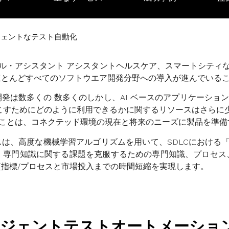
ジェントなテスト自動化
タル・アシスタント
アシスタント
ヘルスケア、スマートシティ
ほとんどすべての
ソフトウエア開発分野への導入が進んでいる
開発は
数多くの
数多くの
しかし、AI ベースのアプリケーシ
命を起こすためにどのように利用できるかに関するリソースはさらに
ことは、コネクテッド環境の現在と将来のニーズに製品を準備
は、高度な機械学習アルゴリズムを用いて、SDLCにおける「
は
専門知識
に関する課題を克服するための専門知識、プロセス
質指標/プロセスと市場投入までの時間短縮を実現します。
ジェントテストオートメーショ