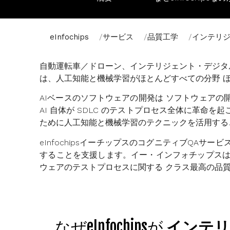
eInfochips
サービス
品質工学
インテリ
自動運転車／ドローン、インテリジェント・デジ
は、人工知能と機械学習がほとんどすべての分野
AIベースのソフトウェアの開発は
ソフトウェアの
AI 自体が SDLC のテストプロセス全体に革
ために人工知能と機械学習のテクニックを活用する
eInfochips
イーチップスのコグニティブQAサービス
することを支援します。イー・インフォチップス
ウェアのテストプロセスに関する
クラス最高の
品
なぜeInfochipsが
インテリ