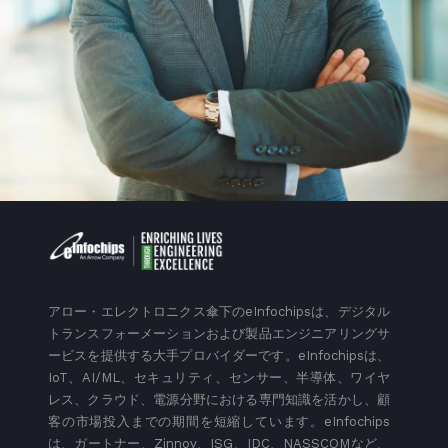
アロー・エレクトロニクス傘下のeInfochipsは、デジタル
トランスフォーメーションおよび製品エンジニアリングサ
ービスを提供する大手プロバイダーです。eInfochipsは、
IoT、AI/ML、セキュリティ、センサー、半導体、ワイヤ
レス、クラウド、電源分野における専門知識を活かし、顧
客の市場投入までの期間を短縮しています。eInfochips
は、ガートナー、Zinnov、ISG、IDC、NASSCOMなど、