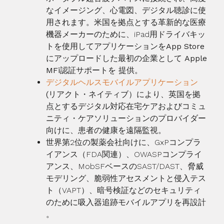
なイメージング、心電図、デジタル聴診に使
用されます。米国を拠点とする革新的な医療
機器メーカーのために、iPad用ドライバキッ
トを使用して
アプリケーションをApp Store
にアップロードした最初の企業として
Apple
MFi認証サポートを
提供。
デジタルヘルスモバイルアプリケーション
(リアクト・ネイティブ）により
、英国を拠
点とするデジタル対応在宅ケアおよびコミュ
ニティ・ケアソリューションのプロバイダー
向けに、患者の健康を遠隔監視。
世界第2位の製薬会社向けに、GxPコンプラ
イアンス（FDA関連）、OWASPコンプライ
アンス、MobSFベースのSAST/DAST、脅威
モデリング、脆弱性アセスメントと侵入テス
ト（VAPT）、暗号
検証などのセキュリティ
のために吸入器追跡モバイルアプリを再設計
。