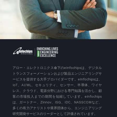
アロー・エレクトロニクス傘下のeInfochipsは、デジタル
トランスフォーメーションおよび製品エンジニアリングサ
ービスを提供する大手プロバイダーです。eInfochipsは、
IoT、AI/ML、セキュリティ、センサー、半導体、ワイヤ
レス、クラウド、電源分野における専門知識を活かし、顧
客の市場投入までの期間を短縮しています。eInfochips
は、ガートナー、Zinnov、ISG、IDC、NASSCOMなど、
多くの有力アナリストや業界団体から、エンジニアリング
研究開発サービスのリーダーとして評価されています。