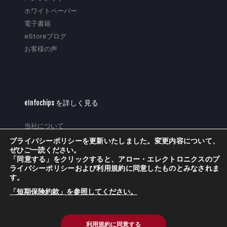
ホワイトペーパー
電子書籍
eStoreブログ
お客様の声
eInfochips を詳しく見る
当社について
経営陣
プライバシーポリシーを更新いたしました。変更内容について、
ぜひご一読ください。
パートナーシップおよび提携
「同意する」をクリックすると、アロー・エレクトロニクスのプ
受賞歴・栄誉
ライバシーポリシーおよび利用規約に同意したものとみなされま
す。
企業の社会的責任
メディア
「短期保険約款」を参照してください。
プライバシーポリシー
トラストセンター
利用規約に同意する