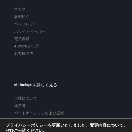
ブログ
事例紹介
パンフレット
ホワイトペーパー
電子書籍
eStoreブログ
お客様の声
eInfochips を詳しく見る
当社について
経営陣
パートナーシップおよび提携
受賞歴・栄誉
プライバシーポリシーを更新いたしました。変更内容について、
企業の社会的責任
ぜひご一読ください。