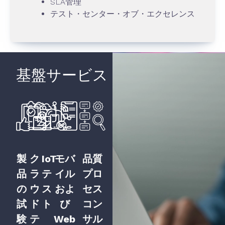
SLA管理
テスト・センター・オブ・エクセレンス
基盤サービス
製
ク
IoT
モバ
品質
品
ラ
テ
イル
プロ
の
ウ
ス
およ
セス
試
ド
ト
び
コン
験
テ
Web
サル