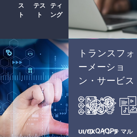
ス
テス
ティ
ト
ト
ング
トランスフォ
ーメーショ
ン・サービス
QAOPs
UI/UX
ワ
インテ
マル