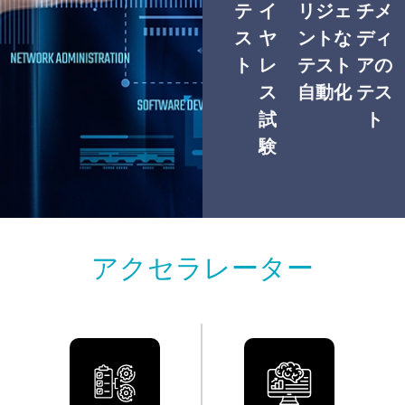
テ
イ
リジェ
チメ
ス
ヤ
ントな
ディ
ト
レ
テスト
アの
ス
自動化
テス
試
ト
験
アクセラレーター