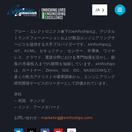
JA
アロー・エレクトロニクス傘下のeInfochipsは、デジタル
トランスフォーメーションおよび製品エンジニアリングサ
ービスを提供する大手プロバイダーです。eInfochipsは、
IoT、AI/ML、セキュリティ、センサー、半導体、ワイヤ
レス、クラウド、電源分野における専門知識を活かし、顧
客の市場投入までの期間を短縮しています。eInfochips
は、ガートナー、Zinnov、ISG、IDC、NASSCOMなど、
多くの有力アナリストや業界団体から、エンジニアリング
研究開発サービスのリーダーとして評価されています。
本社
– 米国、サンノゼ
– インド、アーメダバード
お問い合わせ：
marketing@eInfochips.com