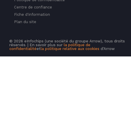
Centre de confiance
Fiche d'information
Plan du site
© 2026 eInfochips (une société du groupe Arrow), tous droits
réservés. | En savoir plus sur
la politique de
confidentialité
et
la politique relative aux cookies
d'Arrow