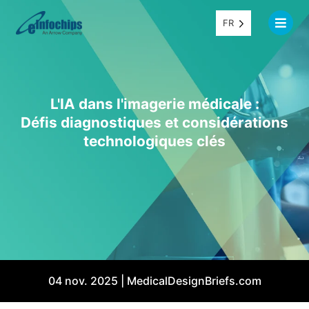
FR
L'IA dans l'imagerie médicale :
Défis diagnostiques et considérations
technologiques clés
04 nov. 2025 | MedicalDesignBriefs.com